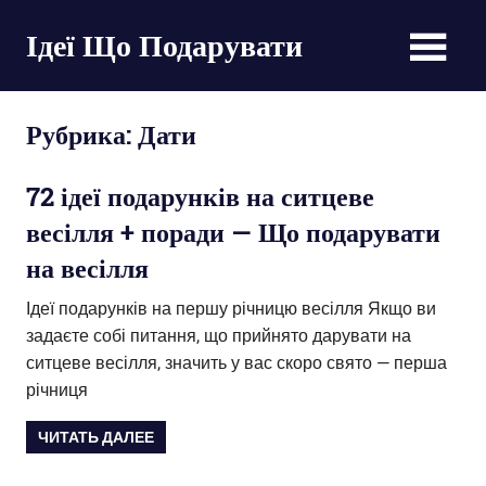
Пропустить
Ідеї Що Подарувати
и
перейти
великі
к
списки
содержимому
Рубрика:
Дати
оригінальних
подарунків
на
72 ідеї подарунків на ситцеве
будь-
весілля + поради — Що подарувати
яке
свято
на весілля
Ідеї ​​подарунків на першу річницю весілля Якщо ви
задаєте собі питання, що прийнято дарувати на
ситцеве весілля, значить у вас скоро свято — перша
річниця
ЧИТАТЬ ДАЛЕЕ