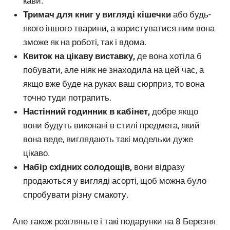
кави.
Тримач для книг у вигляді кішечки
або будь-
якого іншого тварини, а користуватися ним вона
зможе як на роботі, так і вдома.
Квиток на цікаву виставку,
де вона хотіла б
побувати, але ніяк не знаходила на цей час, а
якщо вже буде на руках ваш сюрприз, то вона
точно туди потрапить.
Настінний годинник в кабінет,
добре якщо
вони будуть виконані в стилі предмета, який
вона веде, виглядають такі модельки дуже
цікаво.
Набір східних солодощів,
вони відразу
продаються у вигляді асорті, щоб можна було
спробувати різну смакоту.
Але також розгляньте і такі подарунки на 8 Березня