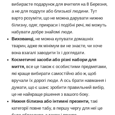
вибираєте подарунок для вчителя на 8 Березня,
а не для подруги або близької людини. Тут
варто розуміти, що не можна дарувати нижню
білизну, одяг, прикраси і подібні речі, які можуть
набувати добре знайомі люди.
Вихованці,
не можна купувати домашніх
тварин, адже як мінімум ви не знаєте, чи хоче
вона взагалі заводити їх і доглядати.
Косметичні засоби або різні набори для
миття,
все це також є особистими предметами,
які краще вибирати самостійно або ж, щоб
вручали їх дорогі люди. А ось брати навмання і
думати, що є шанс зробити правильний вибір,
це не найкраще рішення з вашого боку.
Нижня білизна або інтимні презенти,
такі
категорії повне табу, в першу чергу для неї це
буде образливо, а також і прикро.