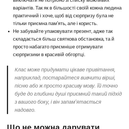
варіантів. Так як в більшості своїй кожна людина
практичний і хоче, щоб від сюрпризу була не
тільки приємна пам’ять, але і користь.
Не забувайте упаковувати презент, адже так
складається більш святкова обстановка, та й
просто набагато приємніше отримувати
сюрпризики в красивій обгортці.
Клас може придумати цікаве привітання,
наприклад, постарайтеся вивчити вірші,
пісню або ж просто красиву мову. Їй точно
буде до глибини душі приємний такий підхід
з вашого боку, і він запам’ятається
надовго.
Що не можна дарувати