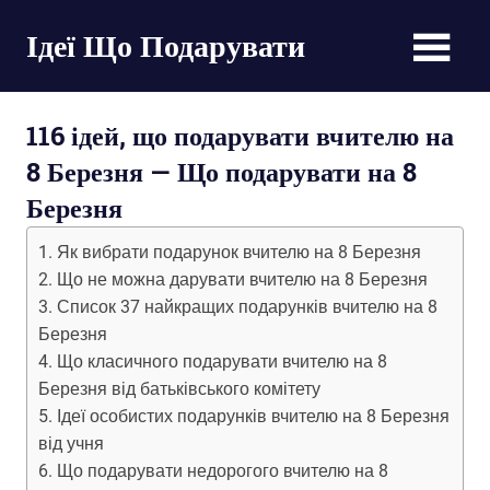
Пропустить
Ідеї Що Подарувати
и
перейти
великі
к
списки
содержимому
116 ідей, що подарувати вчителю на
оригінальних
подарунків
8 Березня — Що подарувати на 8
на
Березня
будь-
яке
Як вибрати подарунок вчителю на 8 Березня
свято
Що не можна дарувати вчителю на 8 Березня
Список 37 найкращих подарунків вчителю на 8
Березня
Що класичного подарувати вчителю на 8
Березня від батьківського комітету
Ідеї ​​особистих подарунків вчителю на 8 Березня
від учня
Що подарувати недорогого вчителю на 8