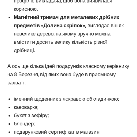
профілю викладача, щоб вона виявилася
корисною.
Магнітний тримач для металевих дрібних
предметів «Долина скріпок»,
виглядає він як
невелике дерево, на якому зручно можна
вмістити досить велику кількість різної
дрібниці.
А ось ще кілька ідей подарунків класному керівнику
на 8 Березня, від яких вона буде в приємному
захваті:
іменний щоденник з яскравою обкладинкою;
кавоварка;
букет з зефіру;
блендер;
подарунковий сертифікат в магазин