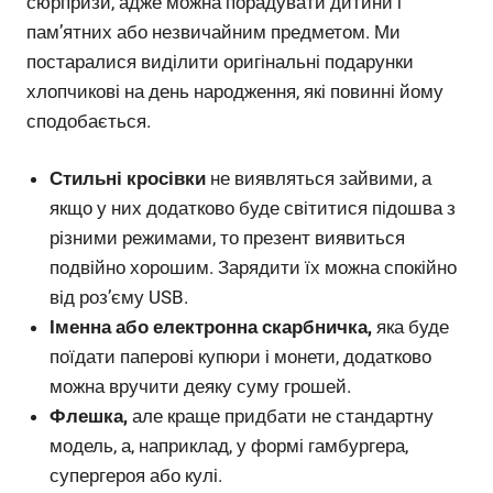
сюрпризи, адже можна порадувати дитини і
пам’ятних або незвичайним предметом. Ми
постаралися виділити оригінальні подарунки
хлопчикові на день народження, які повинні йому
сподобається.
Стильні кросівки
не виявляться зайвими, а
якщо у них додатково буде світитися підошва з
різними режимами, то презент виявиться
подвійно хорошим. Зарядити їх можна спокійно
від роз’єму USB.
Іменна або електронна скарбничка,
яка буде
поїдати паперові купюри і монети, додатково
можна вручити деяку суму грошей.
Флешка,
але краще придбати не стандартну
модель, а, наприклад, у формі гамбургера,
супергероя або кулі.