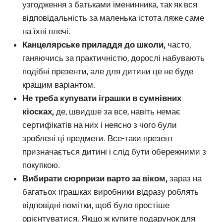
узгодження з батьками іменинника, так як вся
відповідальність за маленька істота ляже саме
на їхні плечі.
Канцелярське приладдя до школи,
часто,
ганяючись за практичністю, дорослі набувають
подібні презенти, але для дитини це не буде
кращим варіантом.
Не треба купувати іграшки в сумнівних
кіосках,
де, швидше за все, навіть немає
сертифікатів на них і неясно з чого були
зроблені ці предмети. Все-таки презент
призначається дитині і слід бути обережними з
покупкою.
Вибирати сюрпризи варто за віком,
зараз на
багатьох іграшках виробники відразу роблять
відповідні помітки, щоб було простіше
орієнтуватися. Якщо ж купите подарунок для