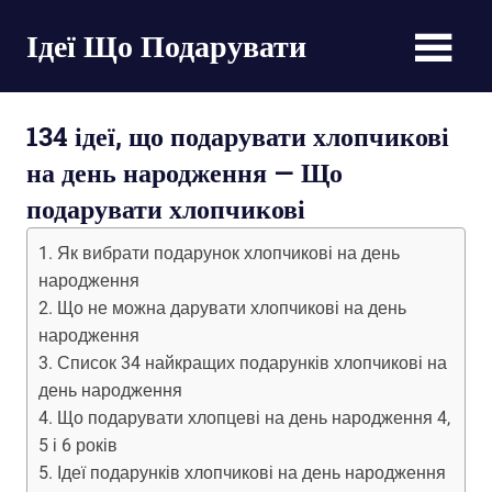
Пропустить
Ідеї Що Подарувати
и
перейти
великі
к
списки
содержимому
134 ідеї, що подарувати хлопчикові
оригінальних
подарунків
на день народження — Що
на
подарувати хлопчикові
будь-
яке
Як вибрати подарунок хлопчикові на день
свято
народження
Що не можна дарувати хлопчикові на день
народження
Список 34 найкращих подарунків хлопчикові на
день народження
Що подарувати хлопцеві на день народження 4,
5 і 6 років
Ідеї ​​подарунків хлопчикові на день народження