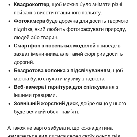
Квадрокоптер,
щоб можна було знімати різні
пейзажі з висоти пташиного польоту.
Фотокамера
буде доречна для досить творчого
підлітка, який любить фотографувати природу,
людей або тварин.
Смартфон з новеньких моделей
приведе в
захват іменинника, але такий сюрприз досить
дорогий.
Бездротова колонка з підсвічуванням,
щоб
можна було слухати музику з гаджета.
Веб-камера і гарнітура для спілкування
з
іншими гравцями.
Зовнішній жорсткий диск,
добре якщо у нього
буде великий обсяг пам’яті.
А також не варто забувати, що кожна дитина
намагається виділитися серед своїх однолітків,