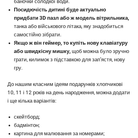
баночки солодкої води.
Посидючість дитині буде актуально
придбати 3D пазл або ж модель вітрильника,
танка або військового літака, яку знадобиться
самостійно зібрати.
Якщо ж він геймер, то купіть нову клавіатуру
або швидкісну мишку,
щоб можна було зручно
грати, килимок з підставкою для зап’ястя, нову
гру.
До нашим класним ідеям подарунків хлопчикові
10, 11 і 12 років на день народження, можна додати
і ще кілька варіантів:
скейтборд;
бадмінтон;
картина для малювання за номерами;