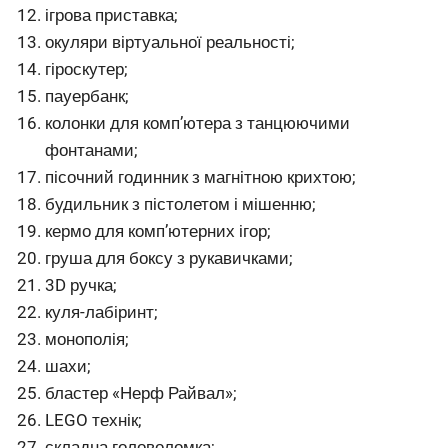
ігрова приставка;
окуляри віртуальної реальності;
гіроскутер;
пауербанк;
колонки для комп’ютера з танцюючими
фонтанами;
пісочний годинник з магнітною крихтою;
будильник з пістолетом і мішенню;
кермо для комп’ютерних ігор;
груша для боксу з рукавичками;
3D ручка;
куля-лабіринт;
монополія;
шахи;
бластер «Нерф Райвал»;
LEGO технік;
складна головоломка;