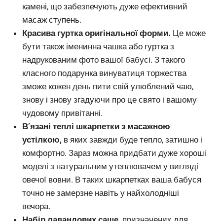
камені, що забезпечують дуже ефективний
масаж ступень.
Красива гуртка оригінальної форми.
Це може
бути також іменинна чашка або гуртка з
надрукованим фото вашої бабусі. З такого
класного подарунка винуватиця торжества
зможе кожен день пити свій улюблений чаю,
знову і знову згадуючи про це свято і вашому
чудовому привітанні.
В’язані теплі шкарпетки з масажною
устілкою,
в яких завжди буде тепло, затишно і
комфортно. Зараз можна придбати дуже хороші
моделі з натуральним утеплювачем у вигляді
овечої вовни. В таких шкарпетках ваша бабуся
точно не замерзне навіть у найхолодніші
вечора.
Набір лавандових саше,
призначених для