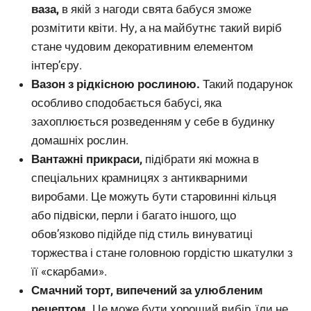
ваза,
в якій з нагоди свята бабуся зможе
розмітити квіти. Ну, а на майбутнє такий виріб
стане чудовим декоративним елементом
інтер’єру.
Вазон з рідкісною рослиною.
Такий подарунок
особливо сподобається бабусі, яка
захоплюється розведенням у себе в будинку
домашніх рослин.
Вантажні прикраси,
підібрати які можна в
спеціальних крамницях з антикварними
виробами. Це можуть бути старовинні кільця
або підвіски, перли і багато іншого, що
обов’язково підійде під стиль винуватиці
торжества і стане головною гордістю шкатулки з
її «скарбами».
Смачний торт, випечений за улюбленим
рецептом.
Це може бути хороший вибір, їли не