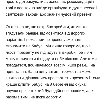
просто дотримуватись основних рекомендацій і
тоді у вас точно вийде організувати дуже веселе і
святковий заходи або знайти чудовий презент.
Отже, перше, що потрібно зробити, як ми вже
згадували раніше, відмовитися від дорогих
варіантів. І немає, ми не пропонуємо вам
економити на бабусі. Ми лише говоримо, що в
якості презенту не підійдуть ті вироби і речі, які
можуть змусити її відчути себе ніяково. Але ж ми,
погодьтеся, добиваємося зовсім іншої реакції на
привітання. Ваша винуватиця торжества може
зніяковіти, дізнавшись про вартість презенту і тому
краще купити бабусі на 8 березня від онука і
внучки презент, який буде дійсно хорошим, але
разом з тим і не дуже дорогим.