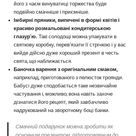
його з чаєм винуватиці торжества буде
подвійно смачніше і приємніше.
Імбирні пряники, випечені в формі квітів і
красиво розмальовані кондитерською
глазур’ю.
Такі солодощі можна упакувати в
святкову коробку, перев’язати її стрічкою і у вас
вийде дійсно дуже хороший презент в честь
свята, що наближається.
Баночка варення з оригінальним смаком,
наприклад, приготованого з пелюсток троянди.
Бабусі дуже сподобається таке незвичайне
частування і, можливо, вона навіть захоче
дізнатися його рецепт, який завбачливо
надрукований на зворотному боці банки.
Смачний подарунок можна зробити як
основним презентом, підготовленим до