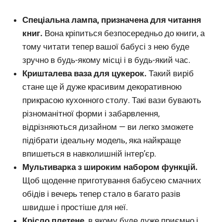
Спеціальна лампа, призначена для читання
книг.
Вона кріпиться безпосередньо до книги, а
тому читати тепер вашої бабусі з нею буде
зручно в будь-якому місці і в будь-який час.
Кришталева ваза для цукерок.
Такий виріб
стане ще й дуже красивим декоративною
прикрасою кухонного столу. Такі вази бувають
різноманітної форми і забарвлення,
відрізняються дизайном — ви легко зможете
підібрати ідеальну модель, яка найкраще
впишеться в навколишній інтер’єр.
Мультиварка з широким набором функцій.
Щоб щоденне приготування бабусею смачних
обідів і вечерь тепер стало в багато разів
швидше і простіше для неї.
Крісло плетене,
в якому буде дуже приємно і