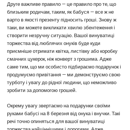
Друге важливе правило — це правило про те, що
близьким родичам, таким, як бабуся — все ж не
варто в якості презенту підносить гроші. Знову ж
таки, ви можете викликати хвилю збентеження і
створити незручну ситуацію. Вашої винуватиці
торжества від люблячих онуків буде куди
приємніше отримати квітка, листівку або коробку
смачних цукерок, ніж конверт з грошима. Адже
саме тим, що ми особисто підбираємо подарунок і
продумуємо привітання — ми демонструємо свою
турботу і увагу до рідної людини, що неможливо
зробити за допомогою грошей.
Окрему увагу звертаємо на подарунки своїми
руками бабусі на 8 березня від онука і внучки. Такі
речі точно опиняться для вашої винуватиці
торжества найціннішими і дорогими. Адже