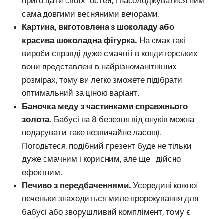
пригощати своїх гостей, і насолоджуватися ним
сама довгими весняними вечорами.
Картина, виготовлена з шоколаду або
красива шоколадна фігурка.
На смак такі
вироби справді дуже смачні і в кондитерських
вони представлені в найрізноманітніших
розмірах, тому ви легко зможете підібрати
оптимальний за ціною варіант.
Баночка меду з частинками справжнього
золота.
Бабусі на 8 березня від онуків можна
подарувати таке незвичайне ласощі.
Погодьтеся, подібний презент буде не тільки
дуже смачним і корисним, але ще і дійсно
ефектним.
Печиво з передбаченнями.
Усередині кожної
печеньки знаходиться миле пророкування для
бабусі або зворушливий комплімент, тому є