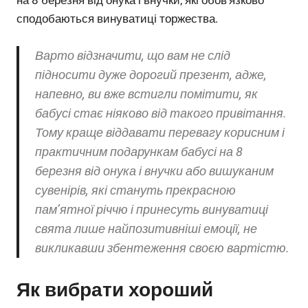
на 8 березня від онука і внучки, які обов’язково
сподобаються винуватиці торжества.
Варто відзначити, що вам не слід
підносити дуже дорогий презент, адже,
напевно, ви вже встигли помітити, як
бабусі стає ніяково від такого привітання.
Тому краще віддавати перевагу корисним і
практичним подарункам бабусі на 8
березня від онука і внучки або вишуканим
сувенірів, які стануть прекрасною
пам’ятної річчю і принесуть винуватиці
свята лише найпозитивніші емоції, не
викликавши збентеження своєю вартістю.
Як вибрати хороший