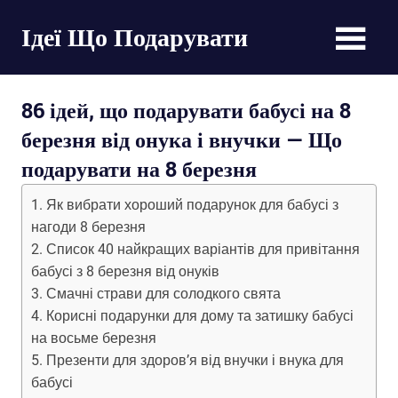
Пропустить
Ідеї Що Подарувати
и
перейти
великі
к
списки
содержимому
86 ідей, що подарувати бабусі на 8
оригінальних
подарунків
березня від онука і внучки — Що
на
подарувати на 8 березня
будь-
яке
Як вибрати хороший подарунок для бабусі з
свято
нагоди 8 березня
Список 40 найкращих варіантів для привітання
бабусі з 8 березня від онуків
Смачні страви для солодкого свята
Корисні подарунки для дому та затишку бабусі
на восьме березня
Презенти для здоров’я від внучки і внука для
бабусі