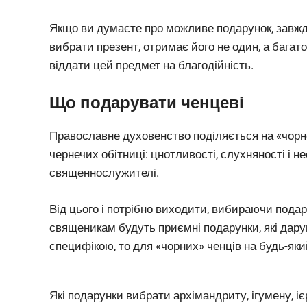
Якщо ви думаєте про можливе подарунок, завжди
вибрати презент, отримає його не один, а багато
віддати цей предмет на благодійність.
Що подарувати ченцеві
Православне духовенство поділяється на «чорне
чернечих обітниці: цнотливості, слухняності і н
священнослужителі.
Від цього і потрібно виходити, вибираючи под
священикам будуть приємні подарунки, які дарую
специфікою, то для «чорних» ченців на будь-який
Які подарунки вибрати архімандриту, ігумену, іє