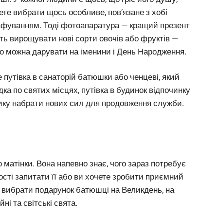
ете вибрати щось особливе, пов’язане з хобі
афуванням. Тоді фотоапаратура — кращий презент
ь вирощувати нові сорти овочів або фруктів —
 що можна дарувати на іменини і День Народження.
путівка в санаторій батюшки або ченцеві, який
здка по святих місцях, путівка в будинок відпочинку
нику набрати нових сил для продовження служби.
матінки. Вона напевно знає, чого зараз потребує
ості запитати її або ви хочете зробити приємний
як вибрати подарунок батюшці на Великдень, на
йні та світські свята.