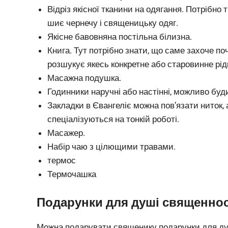
Відріз якісної тканини на одягання. Потрібно т
шиє чернечу і священицьку одяг.
Якісне бавовняна постільна білизна.
Книга. Тут потрібно знати, що саме захоче 
розшукує якесь конкретне або старовинне рід
Масажна подушка.
Годинники наручні або настінні, можливо буд
Закладки в Євангеліє можна пов’язати ниток,
спеціалізуються на тонкій роботі.
Масажер.
Набір чаю з цілющими травами.
термос
Термочашка
Подарунки для душі священно
Можна подарувати священику подарунки для душі