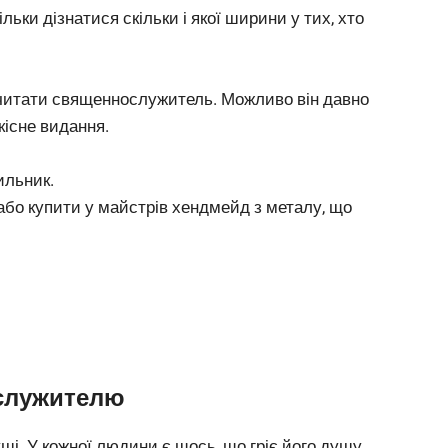
ільки дізнатися скільки і якої ширини у тих, хто
почитати священнослужитель. Можливо він давно
кісне видання.
ильник.
 або купити у майстрів хендмейд з металу, що
служителю
. У кожної людини є щось, що гріє його душу,