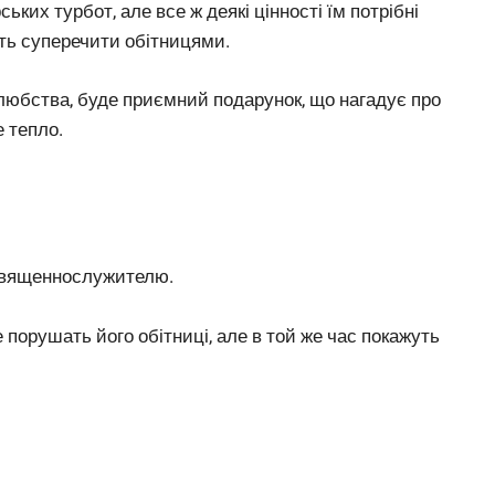
ьких турбот, але все ж деякі цінності їм потрібні
уть суперечити обітницями.
олюбства, буде приємний подарунок, що нагадує про
 тепло.
священнослужителю.
е порушать його обітниці, але в той же час покажуть