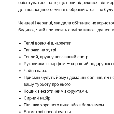
орієнтуватися на те, що вони відреклися від мирс
для повноцінного життя в обраній стезі і не буд
Ченцеві і черниці, яка дала обітницю не корист
будинок, який приносить самі затишок і душевне
Теплі вовняні шкарпетки
Тапочки на хутрі
Теплий, вручну пов’язаний светр
Рукавички з шарфом — хороший подарунок 
Чайна пара.
Приємні будуть йому і домашні соління, які н
вашу турботу про нього.
Кошик з екзотичними фруктами.
Сирний набір.
Пляшка хорошого вина або з бальзамом.
Батистові носові хустки.