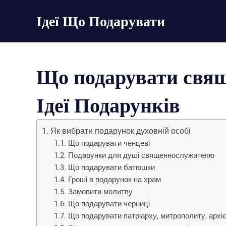
Пропустить
Ідеї Що Подарувати
и
перейти
великі
к
списки
содержимому
оригінальних
Що подарувати свя
подарунків
на
будь-
Ідеї Подарунків
яке
свято
Як вибрати подарунок духовній особі
Що подарувати ченцеві
Подарунки для душі священнослужителю
Що подарувати батюшки
Гроші в подарунок на храм
Замовити молитву
Що подарувати черниці
Що подарувати патріарху, митрополиту, архіє