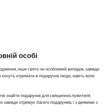
вній особі
родження, інше свято чи особливий випадок, завжди
о хочуть отримати в подарунок люди, навіть коли
ажче знайти подарунок для священнослужителя.
н завжди отримує багато подарунків, і з деякими з