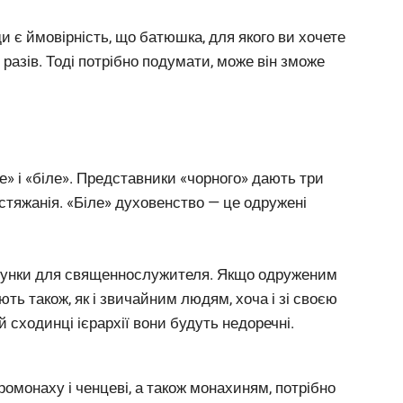
 є ймовірність, що батюшка, для якого ви хочете
 разів. Тоді потрібно подумати, може він зможе
» і «біле». Представники «чорного» дають три
естяжанія. «Біле» духовенство — це одружені
арунки для священнослужителя. Якщо одруженим
ть також, як і звичайним людям, хоча і зі своєю
 сходинці ієрархії вони будуть недоречні.
ромонаху і ченцеві, а також монахиням, потрібно