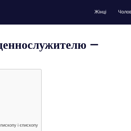
Жінці
Чолов
щеннослужителю —
пископу і єпископу