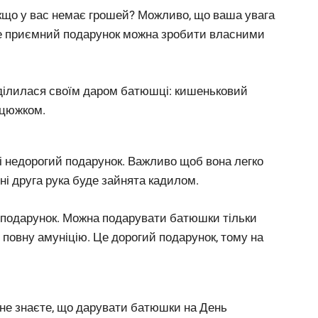
кщо у вас немає грошей? Можливо, що ваша увага
е приємний подарунок можна зробити власними
оділилася своїм даром батюшці: кишеньковий
нцюжком.
і недорогий подарунок. Важливо щоб вона легко
нні друга рука буде зайнята кадилом.
 подарунок. Можна подарувати батюшки тільки
 повну амуніцію. Це дорогий подарунок, тому на
и не знаєте, що дарувати батюшки на День