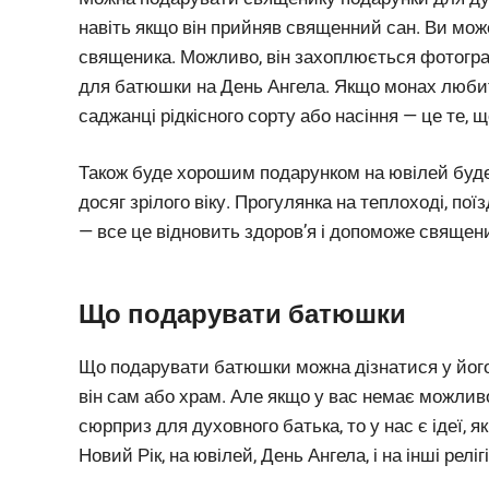
навіть якщо він прийняв священний сан. Ви мож
священика. Можливо, він захоплюється фотогр
для батюшки на День Ангела. Якщо монах любит
саджанці рідкісного сорту або насіння — це те,
Також буде хорошим подарунком на ювілей буде 
досяг зрілого віку. Прогулянка на теплоході, пої
— все це відновить здоров’я і допоможе свяще
Що подарувати батюшки
Що подарувати батюшки можна дізнатися у його 
він сам або храм. Але якщо у вас немає можлив
сюрприз для духовного батька, то у нас є ідеї, 
Новий Рік, на ювілей, День Ангела, і на інші релігі